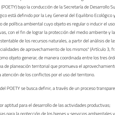
n (POETY) bajo la conducción de la Secretaría de Desarrollo Su
co está definido por la Ley General del Equilibrio Ecológico
 de política ambiental cuyo objeto es regular o inducir el uso 
vas, con el fin de lograr la protección del medio ambiente y l
entable de los recursos naturales, a partir del análisis de l
ncialidades de aprovechamiento de los mismos" (Artículo 3, fr
omo objeto generar, de manera coordinada entre los tres órd
a de planeación territorial que promueva el aprovechamiento
 atención de los conflictos por el uso del territorio.
 del POETY se busca definir, a través de un proceso transpare
r aptitud para el desarrollo de las actividades productivas;
arias para la protección de los bienes y servicios ambientales 