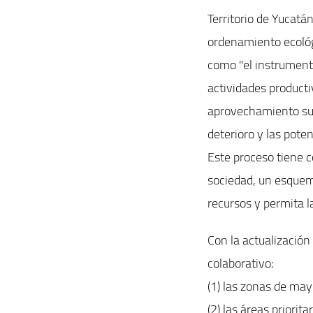
Territorio de Yucatá
ordenamiento ecológi
como "el instrumento
actividades producti
aprovechamiento sust
deterioro y las pote
Este proceso tiene c
sociedad, un esquem
recursos y permita la
Con la actualización
colaborativo:
(1) las zonas de mayo
(2) las áreas priorit