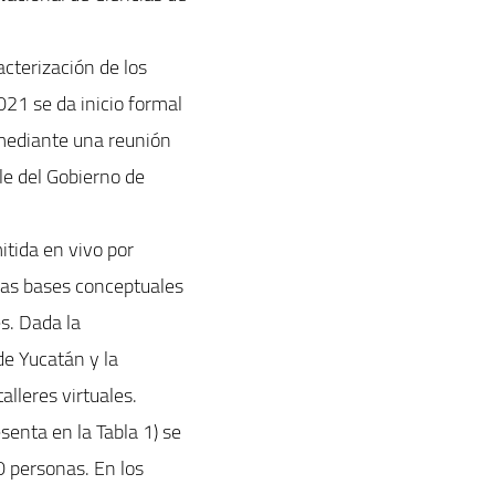
acterización de los
021 se da inicio formal
d mediante una reunión
ble del Gobierno de
itida en vivo por
 las bases conceptuales
es. Dada la
de Yucatán y la
alleres virtuales.
senta en la Tabla 1) se
30 personas. En los